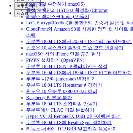
hosts 파일 수정하기 (macOS)
어두운 테마
특정 도메인의 HSTS 비활성화 (Chrome)
시스템
리눅스 램디스크(tmpfs) 만들기
Let’s Encrypt(Certbot)를 통한 SSL 인증서 발급 및 
CloudFront와 Amazon S3를 사용한 정적 웹 사이트 
스팅
우분투 18.04 LTS에서 20.04 LTS로 업그레이드하기
윈도우 10 락스크린 슬라이드 쇼 모드 변경하기
macOS에서의 iPhone 연결 끊김 현상
PiVPN 설치하기 (OpenVPN)
우분투 18.04 LTS NTP 클라이언트 설정
우분투 16.04 LTS에서 18.04 LTS로 업그레이드하기
우분투 시간대(timezone) 변경하기
우분투 18.04 LTS Hostname 변경하기
윈도우 10 우분투 0x80070422 에러
Raspberry Pi 부팅 불가
우분투 18.04 LTS 스왑파일 만들기
우분투에서 FLAC 파일 분할하기
Hyper-V에서 RemoteFX USB 리다이렉션 하기
우분투 18.04 LTS에 Resilio Sync 설치하기
리눅스 서버에 TCP BBR 알고리즘 적용하기