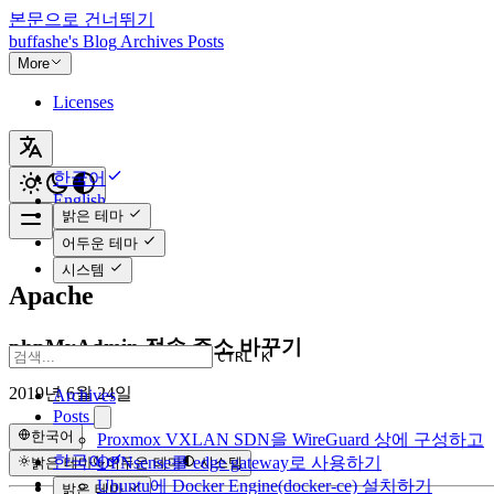
본문으로 건너뛰기
buffashe's Blog
Archives
Posts
More
Licenses
한국어
English
밝은 테마
어두운 테마
시스템
Apache
phpMyAdmin 접속 주소 바꾸기
CTRL K
2019년 6월 24일
Archives
Posts
한국어
Proxmox VXLAN SDN을 WireGuard 상에 구성하고
한국어
OPNsense를 edge gateway로 사용하기
밝은 테마
어두운 테마
시스템
English
Ubuntu에 Docker Engine(docker-ce) 설치하기
밝은 테마